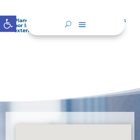
Abrir barra de herramientas
Planes de Mejoramiento vigentes exigidos
por los entes de control o auditoría
externos o internos.