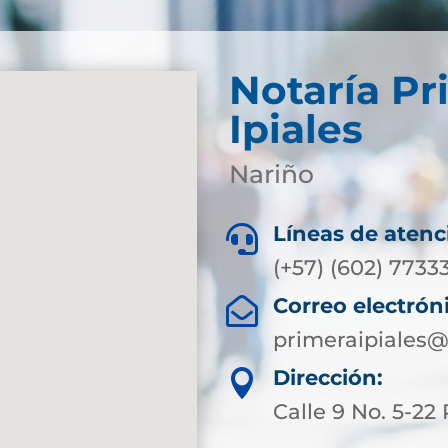
Notaría Pr
Ipiales
Nariño
Líneas de atenc

(+57) (602) 7733
Correo electrón

primeraipiales@
Dirección:

Calle 9 No. 5-22