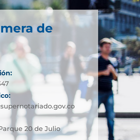
imera de
ión:
347
ico:
supernotariado.gov.co
 Parque 20 de Julio