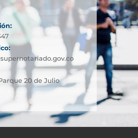
ión:
347
ico:
supernotariado.gov.co
 Parque 20 de Julio