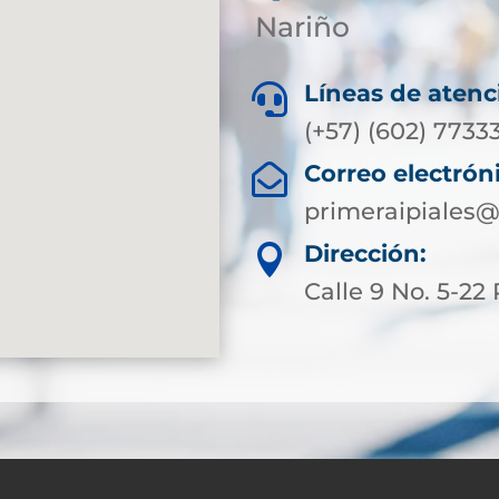
Nariño
Líneas de atenc

(+57) (602) 7733
Correo electrón

primeraipiales@
Dirección:

Calle 9 No. 5-22