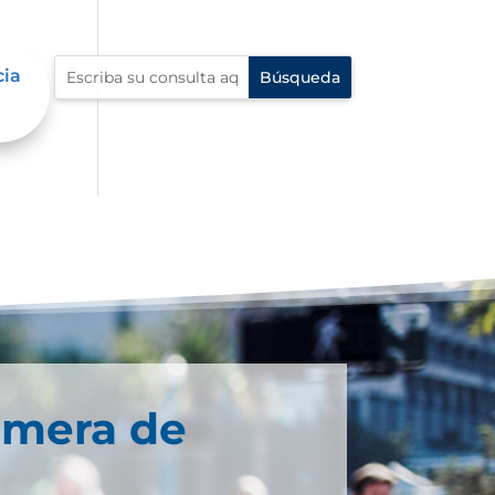
cia
imera de