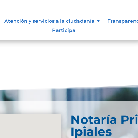
ue les aplique de interés.
Atención y servicios a la ciudadanía
Transparen
Participa
Notaría Pr
Ipiales