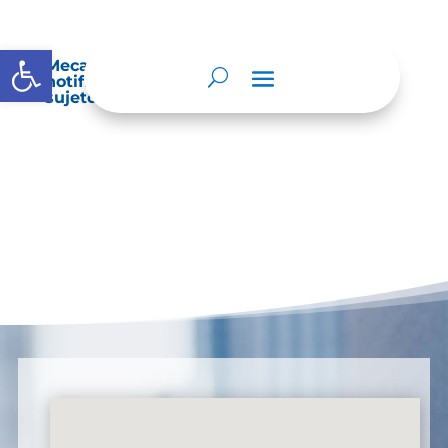
Abrir barra de herramientas
Mecanismos internos de supervisión,
notificación y vigilancia pertinente del
sujeto obligado