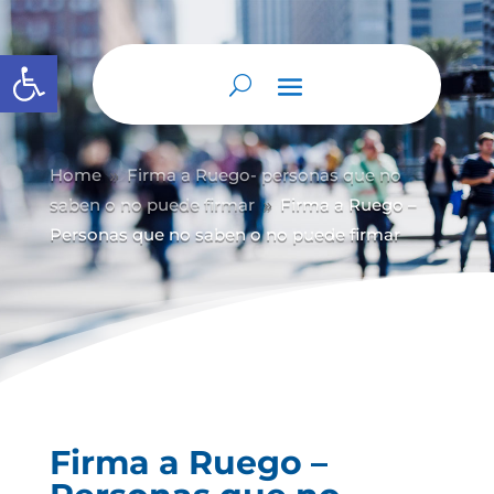
Abrir barra de herramientas
Home
Firma a Ruego- personas que no
9
saben o no puede firmar
Firma a Ruego –
9
Personas que no saben o no puede firmar
Firma a Ruego –