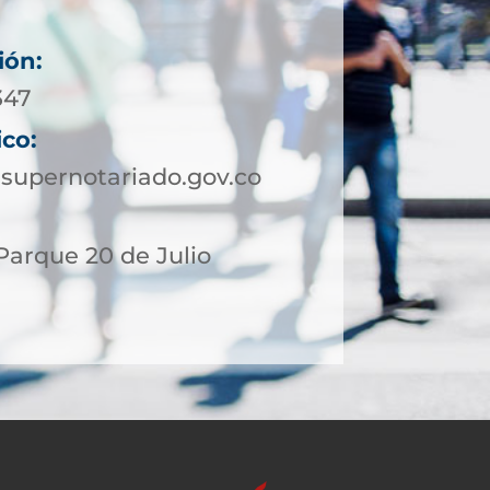
ión:
347
ico:
supernotariado.gov.co
 Parque 20 de Julio