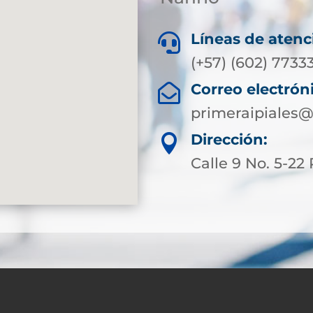
Líneas de atenc

(+57) (602) 7733
Correo electrón

primeraipiales@
Dirección:

Calle 9 No. 5-22