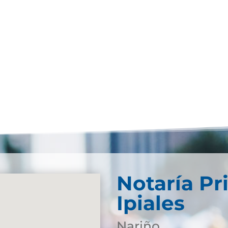
Notaría Pr
Ipiales
Nariño