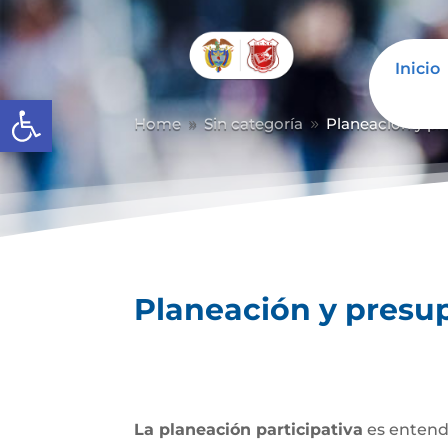
Inicio
Abrir barra de herramientas
Home
Sin categoría
Planeación y pr
9
9
Planeación y presup
La planeación participativa
es entendi