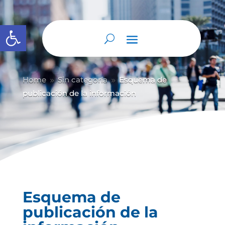
Abrir barra de herramientas
Home
Sin categoría
Esquema de
9
9
publicación de la información
Esquema de
publicación de la