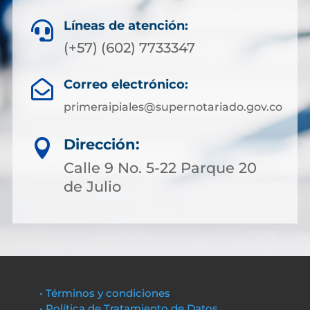
Líneas de atención:

(+57) (602) 7733347
Correo electrónico:

primeraipiales@supernotariado.gov.co
Dirección:

Calle 9 No. 5-22 Parque 20
de Julio
• Términos y condiciones
• Política de Tratamiento de Datos