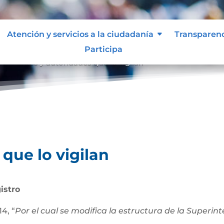
Atención y servicios a la ciudadanía
Transparen
Participa
an
Entes y autoridades que lo vigilan
9
que lo vigilan
istro
4, “
Por el cual se modifica la estructura de la Superi