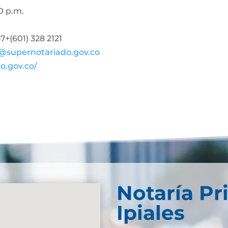
0 p.m.
+(601) 328 2121
@supernotariado.gov.co
o.gov.co/
Notaría Pr
Ipiales