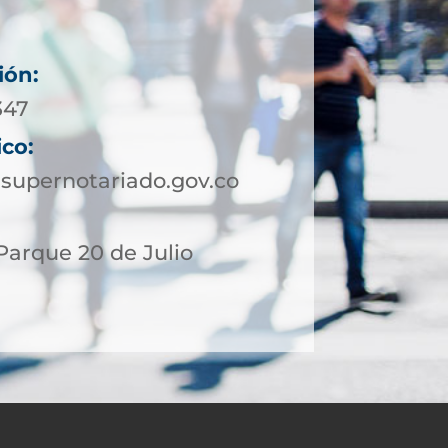
ión:
347
ico:
supernotariado.gov.co
 Parque 20 de Julio