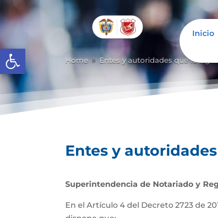
Inicio
Abrir barra de herramientas
Home
Entes y autoridades que lo vigil
9
Entes y autoridades 
Superintendencia de Notariado y Reg
En el Artículo 4 del Decreto 2723 de 201