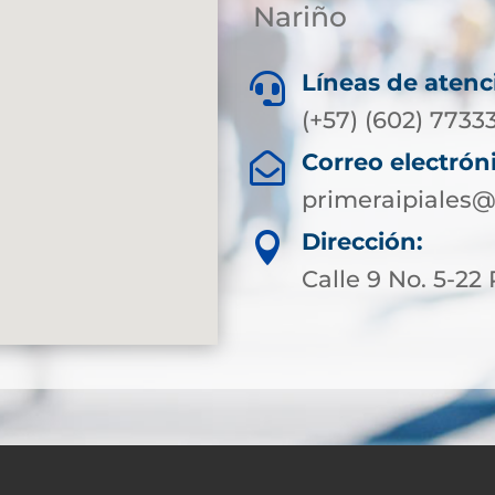
Nariño
Líneas de atenc

(+57) (602) 7733
Correo electrón

primeraipiales@
Dirección:

Calle 9 No. 5-22