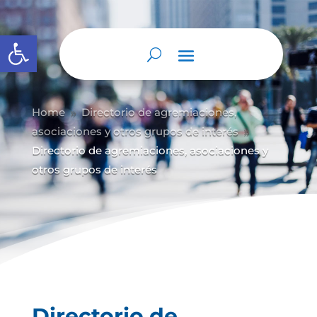
Abrir barra de herramientas
Home
Directorio de agremiaciones,
9
asociaciones y otros grupos de interés
9
Directorio de agremiaciones, asociaciones y
otros grupos de interés
Directorio de